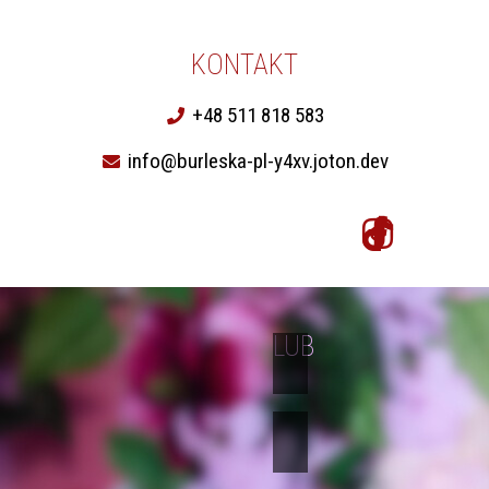
KONTAKT
+48 511 818 583
info@burleska-pl-y4xv.joton.dev
LUB